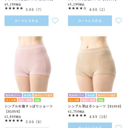
3,190
3,190
¥
税込
¥
税込
5.00
（
7
）
4.00
（
2
）
カートに入れる
カートに入れる
肌側綿100％
敏感肌
締め付けが苦手
肌側綿100％
敏感肌
締め付けが苦手
冷え対策
産前・産後
術後
冷え対策
産前・産後
術後
シンプルお腹すっぽりショーツ
シンプル深ばきショーツ【81058】
【81059】
2,750
¥
税込
4.89
（
18
）
2,860
¥
税込
5.00
（
8
）
カートに入れる