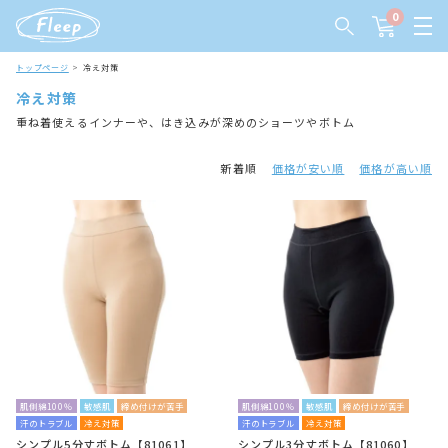
0
トップページ
冷え対策
冷え対策
重ね着使えるインナーや、はき込みが深めのショーツやボトム
新着順
価格が安い順
価格が高い順
肌側綿100％
敏感肌
締め付けが苦手
肌側綿100％
敏感肌
締め付けが苦手
汗のトラブル
冷え対策
汗のトラブル
冷え対策
シンプル5分丈ボトム【81061】
シンプル3分丈ボトム【81060】