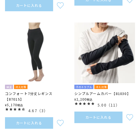
カートに入れる
綿混
冷え対策
汗のトラブル
冷え対策
コンフォート7分丈レギンス
シンプルアームカバー【81030】
【87015】
2,200
¥
税込
5.00
（
11
）
5,170
¥
税込
4.67
（
3
）
カートに入れる
カートに入れる