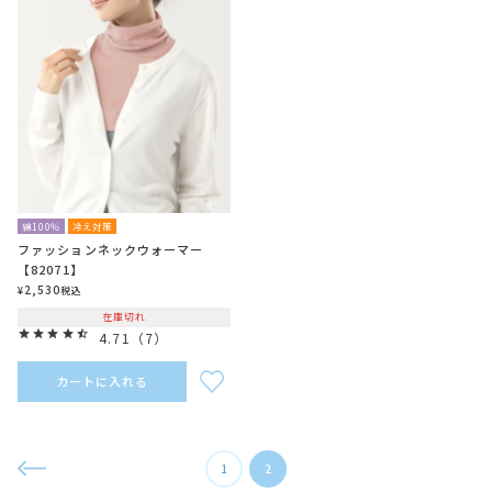
綿100％
冷え対策
ファッションネックウォーマー
【82071】
2,530
¥
税込
在庫切れ
4.71
（
7
）
カートに入れる
1
2