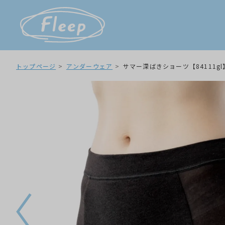
トップページ
アンダーウェア
サマー深ばきショーツ【84111gl】