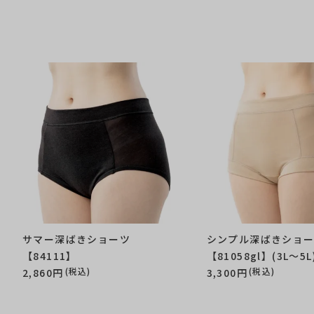
サマー深ばきショーツ
シンプル深ばきショ
【84111】
【81058gl】(3L～5L
(税込)
(税込)
2,860円
3,300円