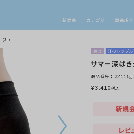
新商品
カテゴリ
商品紹介
(3L)
綿混
汗のトラブル
サマー深ばきショ
商品番号
84111g
¥
3,410
税込