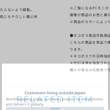
※ご覧になるPCモニ
たらないよう縫製。
画像が商品のお色と異
肌にもやさしい着心地
※商品のカラーによっ
●ネコポス発送可能商
こちらの商品を単品で
ります。
＊ネコポスでの日時指
＊代引決済を指定され
購入の場合は宅配便で
RELATED ITEM