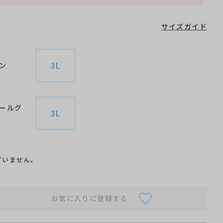
サイズガイド
3L
ン
ールグ
3L
チャコ
ざいません。
お気に入りに登録する