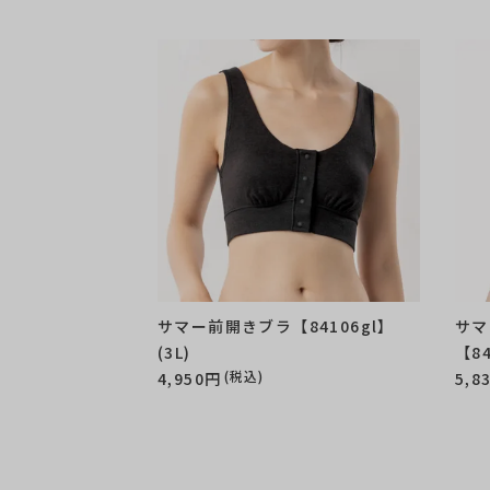
サマー前開きブラ【84106gl】
サマ
(3L)
【84
(税込)
4,950円
5,8