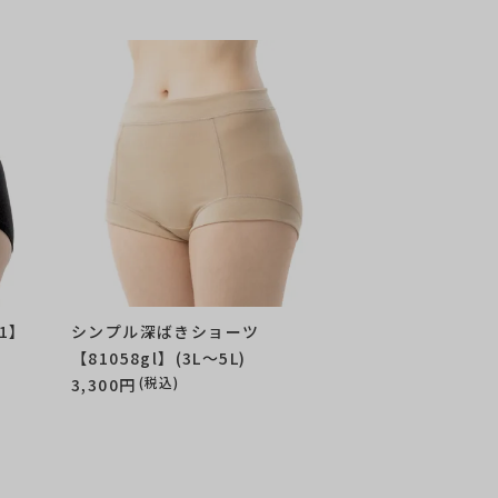
1】
シンプル深ばきショーツ
【81058gl】(3L～5L)
(税込)
3,300円