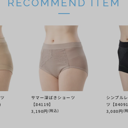
RECOMMEND ITEM
ーツ
サマー深ばきショーツ
シンプル
)
【84119】
ツ【8409
(税込)
(
3,190円
3,080円