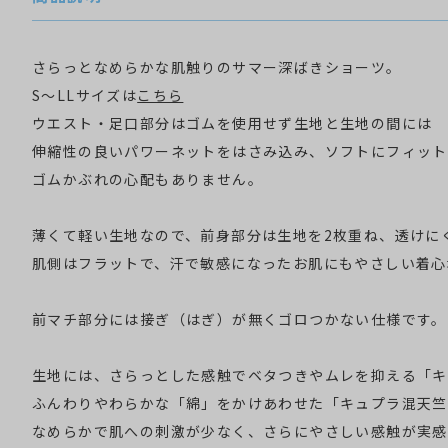
さらっとなめらかな肌触りのサマー深ばきショーツ。
S～LLサイズは
こちら
ウエスト・足口部分はゴムを使用せず生地と生地の間には
伸縮性の良いパワーネットをはさみ込み、ソフトにフィット
ゴムかぶれの心配もありません。
薄くて軽い生地なので、前身部分は生地を2枚重ね、透けに
肌側はフラットで、汗で敏感になったお肌にもやさしい着心
前マチ部分には接ぎ（はぎ）が無くゴロつかない仕様です。
生地には、さらっとした感触でベタつきやムレを抑える「キ
ふんわりやわらかな「綿」をかけあわせた「キュプラ混天竺
なめらかで肌への刺激が少なく、さらにやさしい感触が実感