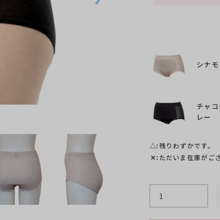
シナモ
チャコ
シナモン
レー
△
残りわずかです。
✕
ただいま在庫がご