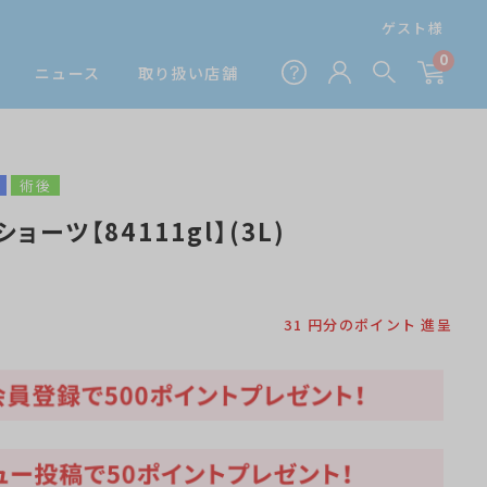
ゲスト様
0
ニュース
取り扱い店舗
術後
ーツ【84111gl】(3L)
l
31
円分のポイント 進呈