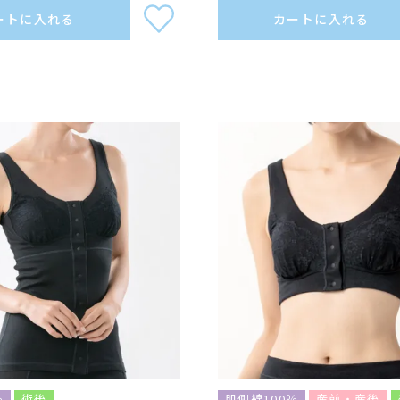
ートに入れる
カートに入れる
％
術後
肌側綿100％
産前・産後