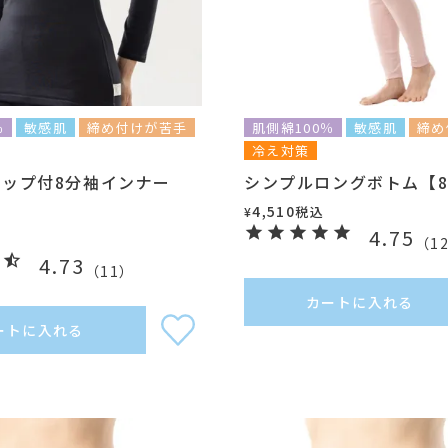
％
敏感肌
締め付けが苦手
肌側綿100％
敏感肌
締め
冷え対策
ップ付8分袖インナー
シンプルロングボトム【81
】
4,510
税込
¥
4.75
（
1
4.73
（
11
）
カートに入れる
ートに入れる