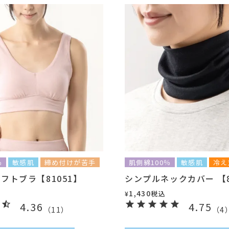
％
敏感肌
締め付けが苦手
肌側綿100％
敏感肌
冷え
フトブラ【81051】
シンプルネックカバー 【8
1,430
税込
¥
4.36
4.75
（
11
）
（
4