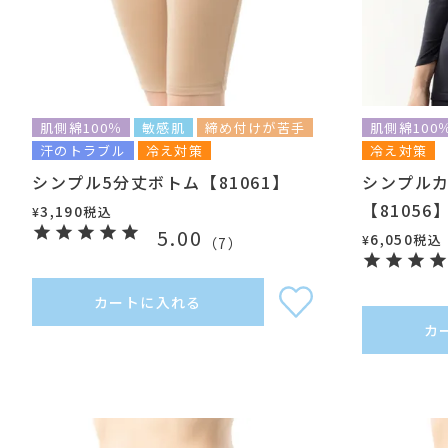
肌側綿100％
敏感肌
締め付けが苦手
肌側綿100
汗のトラブル
冷え対策
冷え対策
シンプル5分丈ボトム【81061】
シンプルカ
【81056
3,190
税込
¥
5.00
6,050
税込
¥
（
7
）
カートに入れる
カ