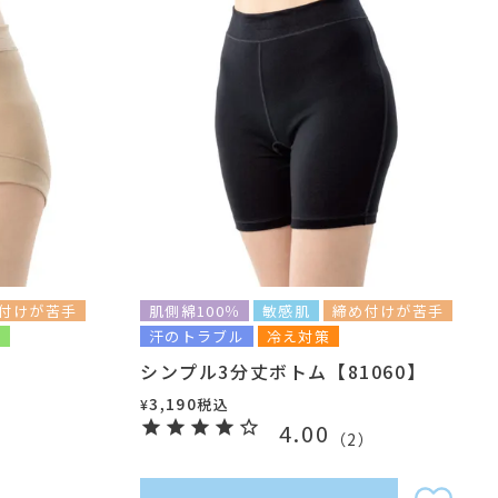
付けが苦手
肌側綿100％
敏感肌
締め付けが苦手
後
汗のトラブル
冷え対策
シンプル3分丈ボトム【81060】
3,190
税込
¥
4.00
（
2
）
）