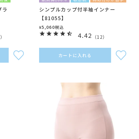
ブラ
シンプルカップ付半袖インナー
【81055】
5,060
税込
¥
4.42
1
）
（
12
）
カートに入れる