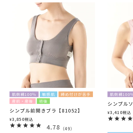
肌側綿100％
敏感肌
締め付けが苦手
肌側綿100
産前・産後
術後
シンプルソ
シンプル前開きブラ【81052】
3,410
税込
¥
3,850
税込
¥
4.78
（
49
）