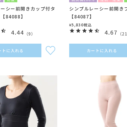
レーシー前開きカップ付タ
シンプルレーシー前開き
【84088】
【84087】
5,830
税込
¥
4.44
4.67
（
9
）
（
2
ートに入れる
カートに入れる