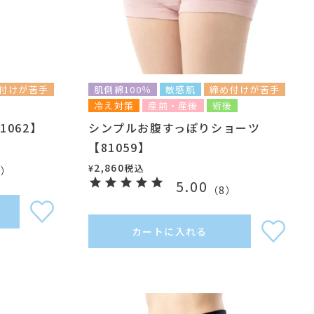
付けが苦手
肌側綿100％
敏感肌
締め付けが苦手
冷え対策
産前・産後
術後
062】
シンプルお腹すっぽりショーツ
【81059】
2,860
税込
¥
2
）
5.00
（
8
）
カートに入れる