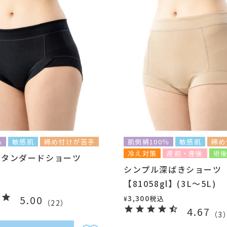
％
敏感肌
締め付けが苦手
肌側綿100％
敏感肌
締め
冷え対策
産前・産後
術
スタンダードショーツ
シンプル深ばきショーツ
】
【81058gl】(3L～5L)
5.00
3,300
税込
¥
（
22
）
4.67
（
3