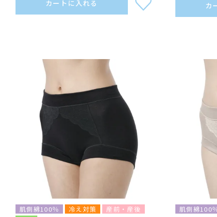
カートに入れる
カ
肌側綿100％
冷え対策
産前・産後
肌側綿100