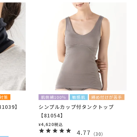
対策
肌側綿100％
敏感肌
締め付けが苦手
1039】
シンプルカップ付タンクトップ
【81054】
4,620
税込
¥
）
4.77
（
30
）