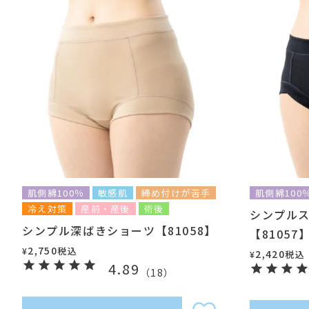
肌側綿100％
敏感肌
締め付けが苦手
肌側綿100
冷え対策
産前・産後
術後
シンプル
シンプル深ばきショーツ【81058】
【81057
2,750
税込
¥
2,420
税込
¥
4.89
（
18
）