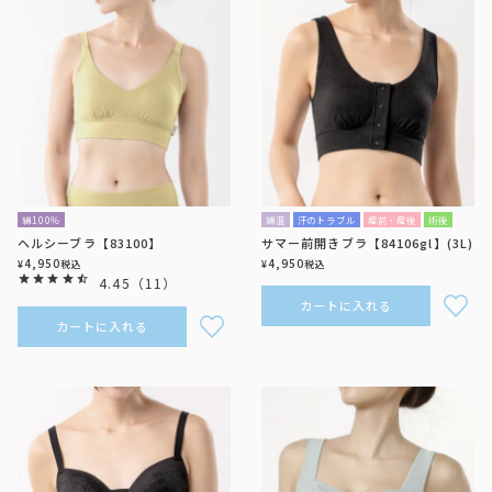
綿100％
綿混
汗のトラブル
産前・産後
術後
ヘルシーブラ【83100】
サマー前開きブラ【84106gl】(3L)
4,950
4,950
¥
税込
¥
税込
4.45
（
11
）
カートに入れる
カートに入れる