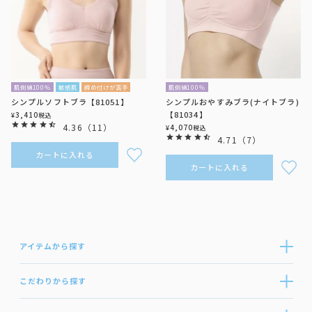
肌側綿100％
敏感肌
締め付けが苦手
肌側綿100％
シンプルソフトブラ【81051】
シンプルおやすみブラ(ナイトブラ)
【81034】
3,410
¥
税込
4.36
（
11
）
4,070
¥
税込
4.71
（
7
）
カートに入れる
カートに入れる
アイテムから探す
こだわりから探す