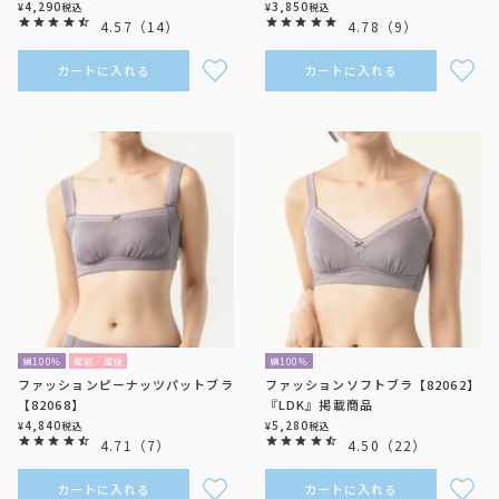
4,290
3,850
¥
税込
¥
税込
4.57
（
14
）
4.78
（
9
）
カートに入れる
カートに入れる
綿100％
産前・産後
綿100％
ファッションピーナッツパットブラ
ファッションソフトブラ【82062】
【82068】
『LDK』掲載商品
4,840
5,280
¥
税込
¥
税込
4.71
（
7
）
4.50
（
22
）
カートに入れる
カートに入れる