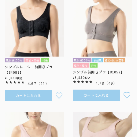
肌側綿100％
産前・産後
術後
肌側綿100％
敏感肌
締め付けが苦手
産前・産後
術後
シンプルレーシー前開きブラ
シンプル前開きブラ【81052】
【84087】
3,850
5,830
¥
税込
¥
税込
4.78
（
49
）
4.67
（
21
）
カートに入れる
カートに入れる