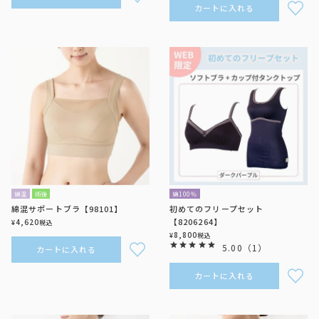
カートに入れる
綿混
術後
綿100％
綿混サポートブラ【98101】
初めてのフリープセット
【8206264】
4,620
¥
税込
8,800
¥
税込
5.00
（
1
）
カートに入れる
カートに入れる