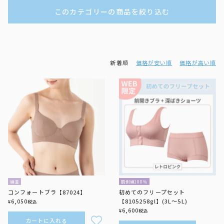
このカテゴリーの商品を絞り込む
新着順
価格が安い順
価格が高い順
綿混
肌側綿100％
コンフォートブラ【87024】
初めてのフリープセット
【8105258gl】(3L～5L)
6,050
¥
税込
6,600
¥
税込
カートに入れる