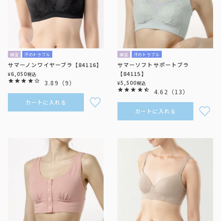
綿混
汗のトラブル
綿混
汗のトラブル
サマーノンワイヤーブラ【84116】
サマーソフトサポートブラ
【84115】
6,050
¥
税込
3.89
（
9
）
5,500
¥
税込
4.62
（
13
）
カートに入れる
カートに入れる