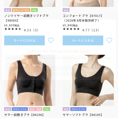
綿混
締め付けが苦手
術後
綿混
ノンワイヤー前開きソフトブラ
コンフォートブラ【87017】
【98086】
（2026年8月末販売終了）
3,630
5,940
¥
税込
¥
税込
4.33
（
3
）
4.77
（
13
）
カートに入れる
カートに入れる
綿混
汗のトラブル
産前・産後
術後
綿混
汗のトラブル
サマー前開きブラ【84106】
サマーソフトブラ【84105】