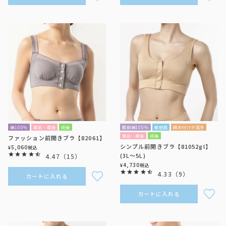
綿100％
産前・産後
術後
肌側綿100％
敏感肌
締め付けが苦手
産前・産後
術後
ファッション前開きブラ【82061】
シンプル前開きブラ【81052gl】
5,060
¥
税込
(3L～5L)
4.47
（
15
）
4,730
¥
税込
4.33
（
9
）
カートに入れる
カートに入れる