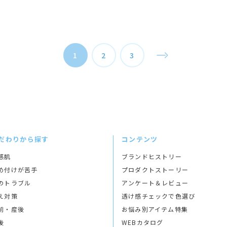
1
2
3
だわりから探す
コンテンツ
感肌
ブランドヒストリー
め付けが苦手
プロダクトストーリー
のトラブル
アンケート＆レビュー
え対策
透け感チェックで色選び
前・産後
お悩み別アイテム特集
後
WEBカタログ