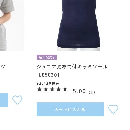
綿100％
ャツ
ジュニア胸あて付キャミソール
【85030】
2,420
税込
¥
5.00
（
1
）
カートに入れる