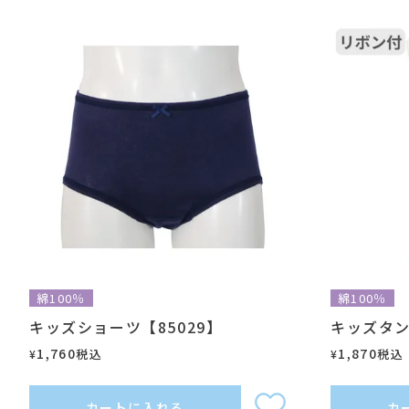
綿100％
綿100％
キッズショーツ【85029】
キッズタン
1,760
1,870
税込
税込
¥
¥
カートに入れる
カ