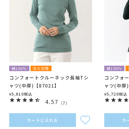
綿100％
冷え対策
綿100％
コンフォートクルーネック長袖Tシ
コンフォ
ャツ(中厚)【87021】
ャツ(中厚)
5,610
5,720
税込
税込
¥
¥
4.57
（
7
）
カートに入れる
カ