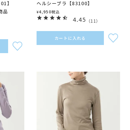
01】
ヘルシーブラ【83100】
載商品
4,950
税込
¥
4.45
（
11
）
）
カートに入れる