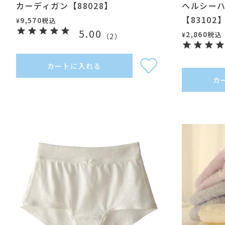
カーディガン【88028】
ヘルシー
【83102
9,570
税込
¥
5.00
2,860
税込
¥
（
2
）
カートに入れる
カ