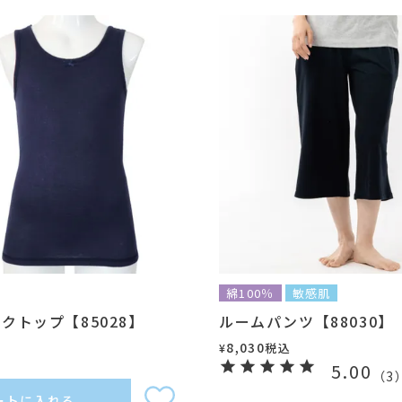
綿100％
敏感肌
クトップ【85028】
ルームパンツ【88030】
8,030
税込
¥
5.00
（
3
ートに入れる