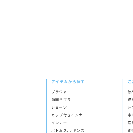
アイテムから探す
こ
ブラジャー
敏
前開きブラ
締
ショーツ
汗
カップ付きインナー
冷
インナー
産
ボトムス/レギンス
術