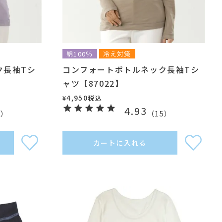
綿100％
冷え対策
ク長袖Tシ
コンフォートボトルネック長袖Tシ
ャツ【87022】
4,950
税込
¥
4.93
1
）
（
15
）
カートに入れる