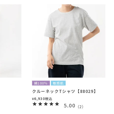
綿100％
敏感肌
クルーネックTシャツ【88029】
6,930
税込
¥
5.00
）
（
2
）