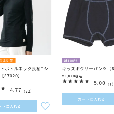
冷え対策
綿100％
ートボトルネック長袖Tシ
キッズボクサーパンツ【85
【87020】
1,870
税込
¥
5.00
（
1
4.77
（
22
）
カートに入れる
ートに入れる