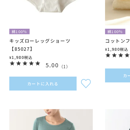
綿100％
綿100％
キッズローレッグショーツ
コットンフ
【85027】
1,980
税込
¥
1,980
税込
¥
5.00
（
1
）
カ
カートに入れる