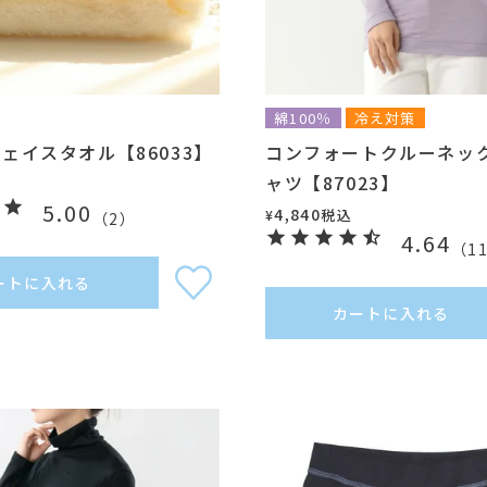
綿100％
冷え対策
ェイスタオル【86033】
コンフォートクルーネッ
ャツ【87023】
5.00
4,840
税込
¥
（
2
）
4.64
（
1
ートに入れる
カートに入れる