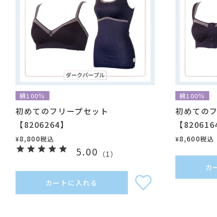
綿100％
綿100％
初めてのフリープセット
初めての
【8206264】
【820616
8,800
8,600
税込
税込
¥
¥
5.00
（
1
）
カ
カートに入れる