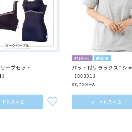
綿100％
敏感肌
フリープセット
パット付リラックスTシ
4】
【88031】
7,700
税込
¥
ートに入れる
カートに入れる