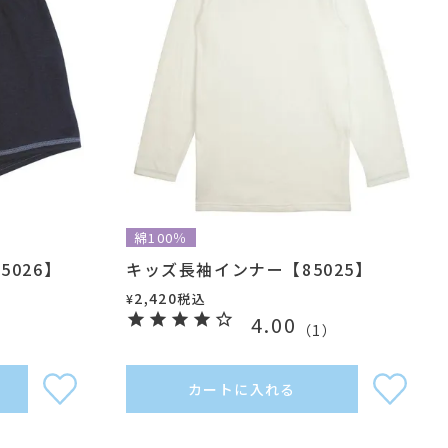
綿100％
026】
キッズ長袖インナー【85025】
2,420
税込
¥
4.00
）
（
1
）
カートに入れる