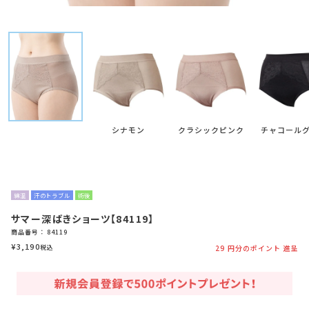
シナモン
クラシックピンク
チャコール
綿混
汗のトラブル
術後
サマー深ばきショーツ【84119】
商品番号
84119
¥
3,190
税込
29
円分のポイント 進呈