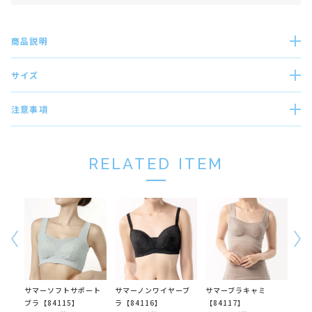
商品説明
サイズ
注意事項
RELATED ITEM
サマーソフトサポート
サマーノンワイヤーブ
サマーブラキャミ
サマ
ブラ【84115】
ラ【84116】
【84117】
ョー