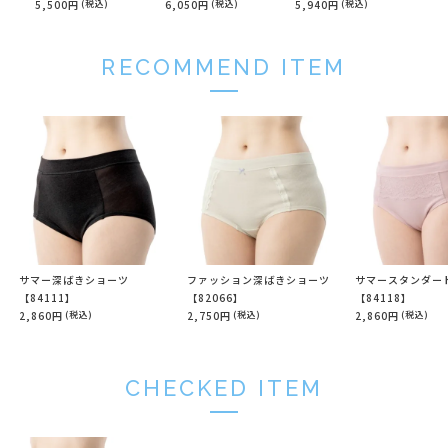
5,500円
(税込)
6,050円
(税込)
5,940円
(税込)
2,8
RECOMMEND ITEM
サマー深ばきショーツ
ファッション深ばきショーツ
サマースタンダー
【84111】
【82066】
【84118】
2,860円
(税込)
2,750円
(税込)
2,860円
(税込)
CHECKED ITEM