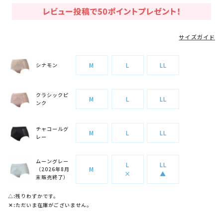
サイズガイド
M
L
LL
シナモン
クラシックピ
M
L
LL
ンク
チャコールグ
M
L
LL
レー
ムーングレー
L
LL
M
（2026年8月
×
▲
末販売終了）
△
残りわずかです。
✕
ただいま在庫がございません。