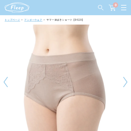
0
トップページ
アンダーウェア
サマー深ばきショーツ【84119】