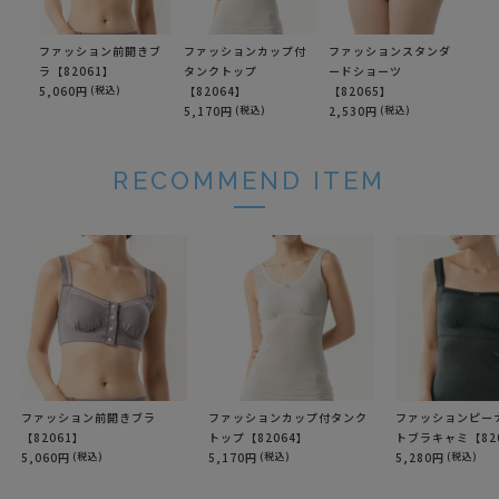
ファッション前開きブ
ファッションカップ付
ファッションスタンダ
ファ
ラ【82061】
タンクトップ
ードショーツ
ョー
5,060円
(税込)
【82064】
【82065】
2,7
5,170円
(税込)
2,530円
(税込)
RECOMMEND ITEM
ファッション前開きブラ
ファッションカップ付タンク
ファッションピー
【82061】
トップ【82064】
トブラキャミ【82
5,060円
(税込)
5,170円
(税込)
5,280円
(税込)