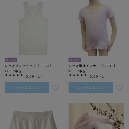
綿100％
綿100％
キッズタンクトップ【85023】
キッズ半袖インナー【85010】
1,870
1,870
¥
税込
¥
税込
5.00
（
1
）
5.00
（
1
）
カートに入れる
カートに入れる