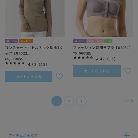
綿100％
冷え対策
綿100％
産前・産後
術後
コンフォートボトルネック長袖Tシ
ファッション前開きブラ【82061】
ャツ【87022】
5,060
¥
税込
4.47
（
15
）
4,950
¥
税込
4.93
（
15
）
カートに入れる
カートに入れる
1
2
3
アイテムから探す