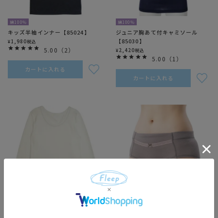
綿100％
綿100％
キッズ半袖インナー【85024】
ジュニア胸あて付キャミソール
【85030】
1,980
¥
税込
5.00
（
2
）
2,420
¥
税込
5.00
（
1
）
カートに入れる
カートに入れる
綿100％
綿100％
キッズ長袖インナー【85025】
ファッションスタンダードショーツ