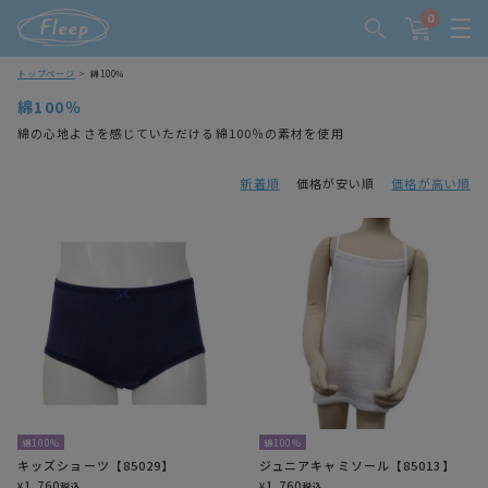
0
トップページ
綿100％
綿100％
綿の心地よさを感じていただける綿100％の素材を使用
新着順
価格が安い順
価格が高い順
綿100％
綿100％
キッズショーツ【85029】
ジュニアキャミソール【85013】
1,760
1,760
¥
税込
¥
税込