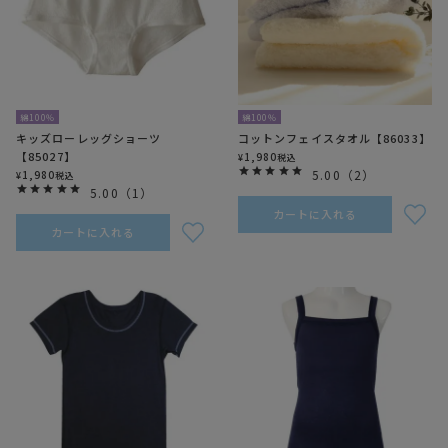
綿100％
綿100％
キッズローレッグショーツ
コットンフェイスタオル【86033】
【85027】
1,980
¥
税込
5.00
（
2
）
1,980
¥
税込
5.00
（
1
）
カートに入れる
カートに入れる