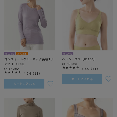
綿100％
冷え対策
綿100％
コンフォートクルーネック長袖Tシ
ヘルシーブラ【83100】
ャツ【87023】
4,950
¥
税込
4.45
（
11
）
4,840
¥
税込
4.64
（
11
）
カートに入れる
カートに入れる