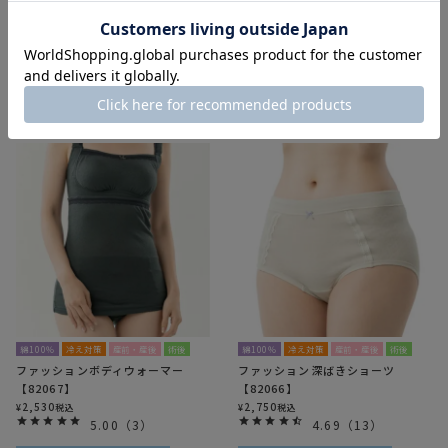
【82065】
2,420
¥
税込
4.00
（
1
）
2,530
¥
税込
4.92
（
13
）
カートに入れる
カートに入れる
綿100％
冷え対策
産前・産後
術後
綿100％
冷え対策
産前・産後
術後
ファッションボディウォーマー
ファッション深ばきショーツ
【82067】
【82066】
2,530
2,750
¥
税込
¥
税込
5.00
（
3
）
4.69
（
13
）