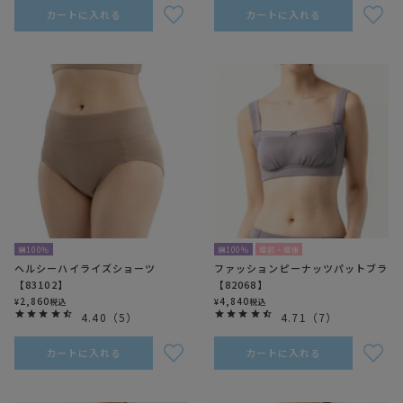
カートに入れる
カートに入れる
綿100％
綿100％
産前・産後
ヘルシーハイライズショーツ
ファッションピーナッツパットブラ
【83102】
【82068】
2,860
4,840
¥
税込
¥
税込
4.40
（
5
）
4.71
（
7
）
カートに入れる
カートに入れる