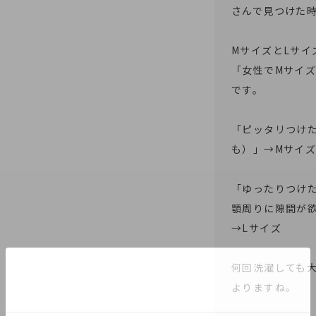
さんで見つけた時
MサイズとLサイ
「女性でMサイ
です。

「ピッタリつけ
も）」→Mサイズ
「ゆったりつけ
顎周りに隙間が欲
→Lサイズ

何回洗濯しても
よりますね。
