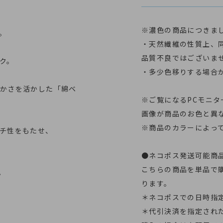
※濃色の商品につきま
。
・天然繊維の性質上、
品質不良ではございま
ク。
・多少色移りする場合
かさを活かした「綿ベ
※ご覧になるPCモニ
画像が商品のお色と異
※商品のカラーによっ
チ性をもたせ、
●ネコポス発送可能商
こちらの商品を単品で
。
ります。
＊ネコポスでの日時指
＊代引決済を指定され