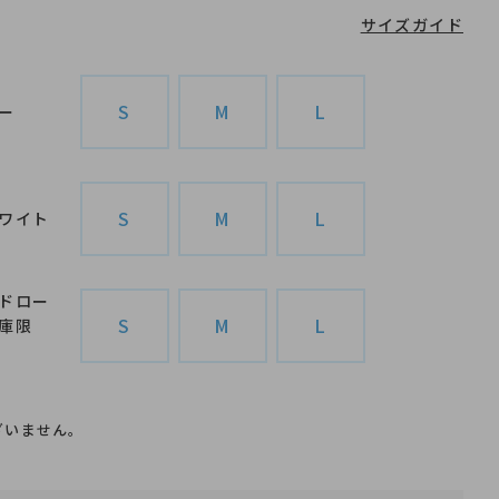
サイズガイド
S
M
L
ー
S
M
L
ワイト
ト
オールドロ
ドロー
S
M
L
庫限
ざいません。