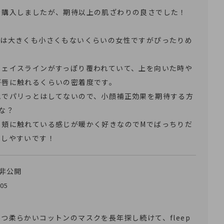
購入しましたが、期待以上の肌ざわりの良さでした！

顔は大きくも小さくもないくらいの女性ですがぴったりめ
フェイスラインがすっぽり覆われていて、上を向いた時や
唇に触れるくらいの密着度です。

地でパリっとはしてないので、小顔補正効果を期待する方
な？

く頬に触れている感じが暖かく好きなのでMでばっちりだ
もしやすいです！
非公開
/05
つ柔らかいコットンのマスクを長年探し続けて、fleep