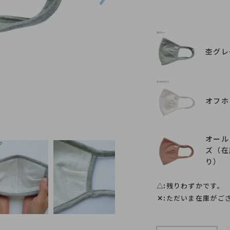
杢グレ
オフホ
オフホワイ
オール
ズ（在
り）
△
残りわずかです。
✕
ただいま在庫がご