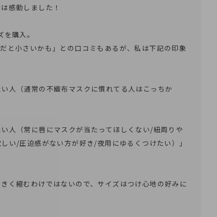
は感動しました！

ズを購入。

ズだと小さいかも」との口コミもあるが、私は下記の印象
たい人（通常の不織布マスクに慣れてる人はこっちか


たい人（常に唇にマスクが当たってほしくない/紐周りや
しい/圧迫感がない方が好き/夜用にゆるくつけたい）」
大きく縮むわけではないので、サイズはつけ心地の好みに