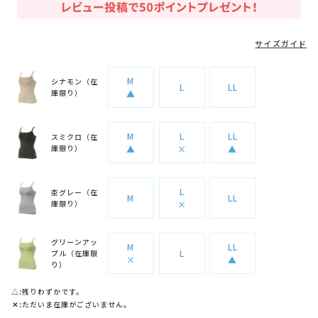
サイズガイド
M
シナモン（在
L
LL
庫限り）
▲
M
L
LL
スミクロ（在
庫限り）
▲
×
▲
L
杢グレー（在
M
LL
庫限り）
×
グリーンアッ
M
LL
L
プル（在庫限
×
▲
り）
△
残りわずかです。
✕
ただいま在庫がございません。