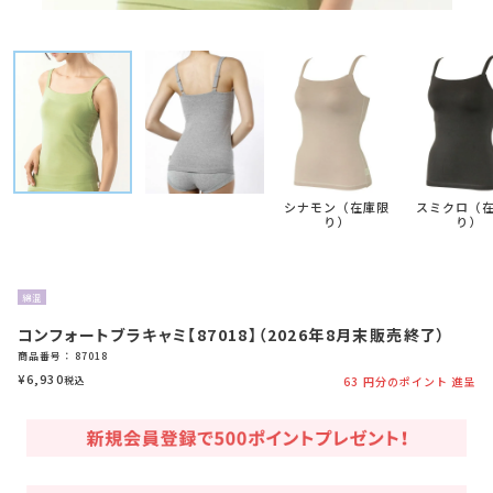
シナモン（在庫限
スミクロ（
り）
り）
綿混
コンフォートブラキャミ【87018】（2026年8月末販売終了）
商品番号
87018
¥
6,930
税込
63
円分のポイント 進呈