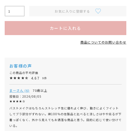
お気に入りに登録する
カートに入れる
商品についてのお問い合わせ
4.67
9
まー
6
70歳以上
投稿日
2026/08/05
バストメイクはもちろんストレッチ性に優れよく伸び、動きによくフイット
してブラ部分がずれない。綿100％の他製品と比べると涼しさはやや劣るが下
着っぽくなく、外から見えてもお洒落な商品と思う。目的に応じて使い分けて
いる。