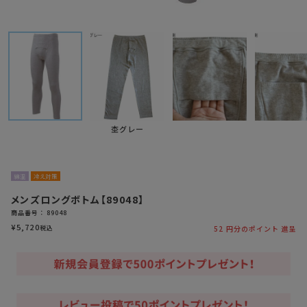
杢グレー
綿混
冷え対策
メンズロングボトム【89048】
商品番号
89048
¥
5,720
税込
52
円分のポイント 進呈