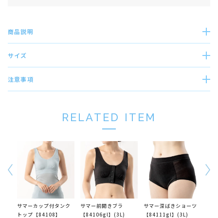
商品説明
サイズ
注意事項
RELATED ITEM
サマーカップ付タンク
サマー前開きブラ
サマー深ばきショーツ
シン
トップ【84108】
【84106gl】(3L)
【84111gl】(3L)
クト