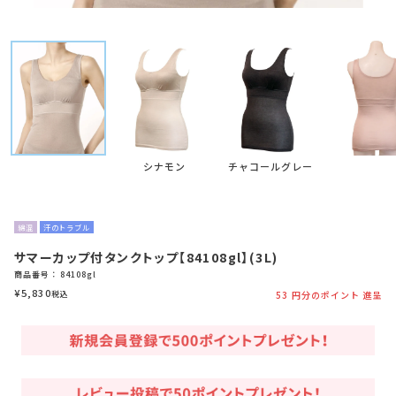
シナモン
チャコールグレー
綿混
汗のトラブル
サマーカップ付タンクトップ【84108gl】(3L)
商品番号
84108gl
¥
5,830
税込
53
円分のポイント 進呈