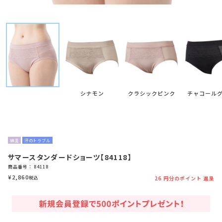
シナモン
クラシックピンク
チャコール
綿混
汗のトラブル
サマースタンダードショーツ【84118】
商品番号
84118
¥
2,860
税込
26
円分のポイント 進呈