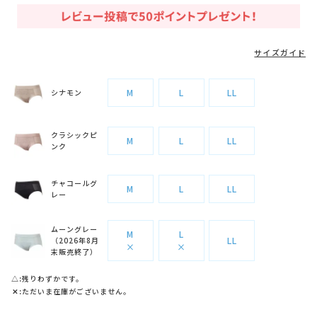
サイズガイド
M
L
LL
シナモン
クラシックピ
M
L
LL
ンク
チャコールグ
M
L
LL
レー
ムーングレー
M
L
LL
（2026年8月
×
×
末販売終了）
△
残りわずかです。
✕
ただいま在庫がございません。