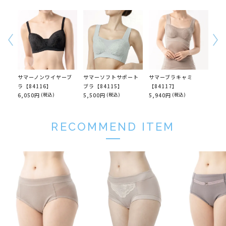
サマーノンワイヤーブ
サマーソフトサポート
サマーブラキャミ
サマ
ラ【84116】
ブラ【84115】
【84117】
【8
6,050円
(税込)
5,500円
(税込)
5,940円
(税込)
3,1
RECOMMEND ITEM