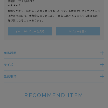
投稿日
2026/06/17
肌触りが良く、漏れることなく使えて嬉しいです。市販の使い捨てナプキンで
は痒かったので、随分楽になりました。一体型に比べると太ももに当たる部
分が気になることがあります。
すべてのレビューを見る
レビューを書く
商品説明
サイズ
注意事項
RECOMMEND ITEM