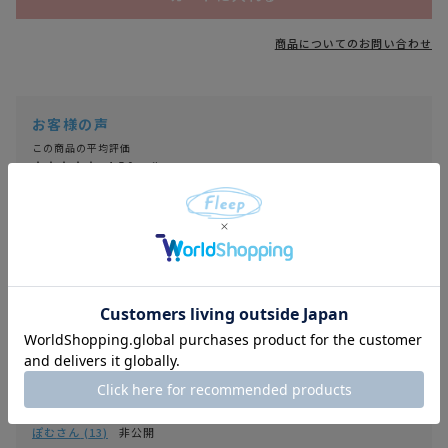
商品についてのお問い合わせ
4.50
2
みか
2
非公開
投稿日
2026/06/23
数年前に布ナプキンデビューし、今回色違いを購入しました。紙ナプキンで
肌が荒れて辛い思いをしてきましたが、布ナプキンを併用するようになり本
当に楽になりました。初めて布ナプキンを使用するのには勇気がいると思い
ますが、量が少ない日や生理終わりかけの日だけでも布ナプキンにすること
で肌への負担がかなり減ると思います。紙ナプキン使用時はそのガサガサにい
つも憂鬱な気持ちになりますが、布ナプキンを使用することで気持ちが軽く
なり、精神面でも助けられています。とてもおすすめです！
ぽむ
13
非公開