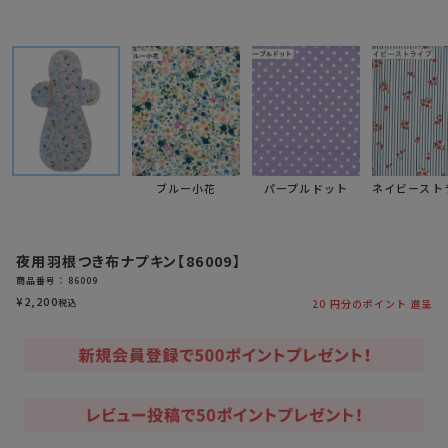
ブルー小花
パープルドット
ネイビースト
夜用羽根つき布ナプキン【86009】
商品番号
86009
¥
2,200
税込
20
円分のポイント 進呈