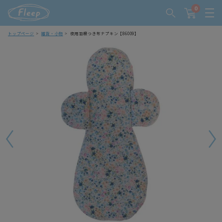
0
トップページ
雑貨・小物
夜用羽根つき布ナプキン【86009】