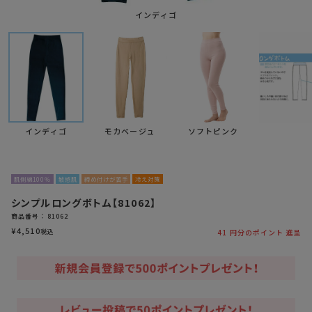
インディゴ
インディゴ
モカベージュ
ソフトピンク
肌側綿100％
敏感肌
締め付けが苦手
冷え対策
シンプルロングボトム【81062】
商品番号
81062
¥
4,510
税込
41
円分のポイント 進呈