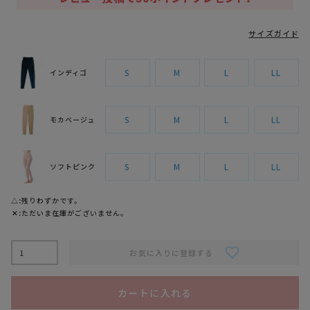
サイズガイド
S
M
L
LL
インディゴ
S
M
L
LL
モカベージュ
S
M
L
LL
ソフトピンク
△
残りわずかです。
✕
ただいま在庫がございません。
お気に入りに登録する
カートに入れる