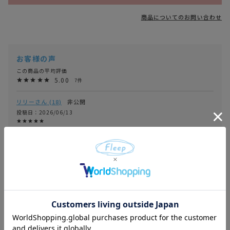
商品についてのお問い合わせ
5.00
7
リリー
18
非公開
投稿日
2026/06/13
肌触りは申し分ありません。以前はダークな色を買っていましたが、肌に近
い色の方が白のブラウスなどには透けなくて良い感じ。襟ぐりが広いので、
使いやすいです。
モコモコ
2
非公開
投稿日
2026/04/19
肌触りが良く暖かい素晴らしい商品です。大満足です。ありがとうございまし
た。