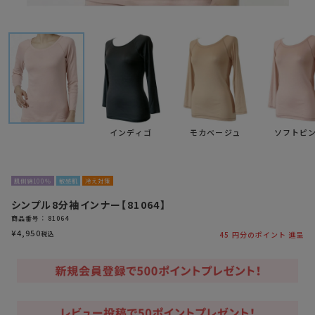
インディゴ
モカベージュ
ソフトピ
肌側綿100％
敏感肌
冷え対策
シンプル8分袖インナー【81064】
商品番号
81064
¥
4,950
税込
45
円分のポイント 進呈