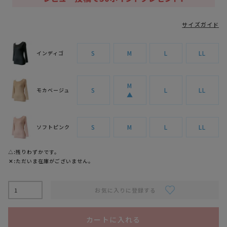
サイズガイド
S
M
L
LL
インディゴ
M
S
L
LL
モカベージュ
▲
S
M
L
LL
ソフトピンク
△
残りわずかです。
✕
ただいま在庫がございません。
お気に入りに登録する
カートに入れる