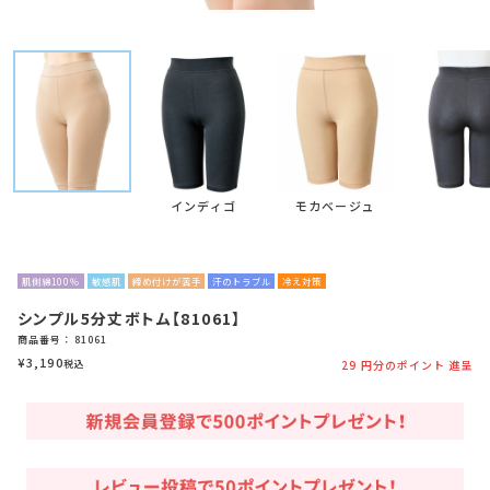
インディゴ
モカベージュ
肌側綿100％
敏感肌
締め付けが苦手
汗のトラブル
冷え対策
シンプル5分丈ボトム【81061】
商品番号
81061
¥
3,190
税込
29
円分のポイント 進呈