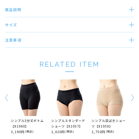
商品説明
サイズ
注意事項
RELATED ITEM
シンプル3分丈ボトム
シンプルスタンダード
シンプル深ばきショー
シン
【81060】
ショーツ【81057】
ツ【81058】
ショ
3,190円
(税込)
2,420円
(税込)
2,750円
(税込)
2,8