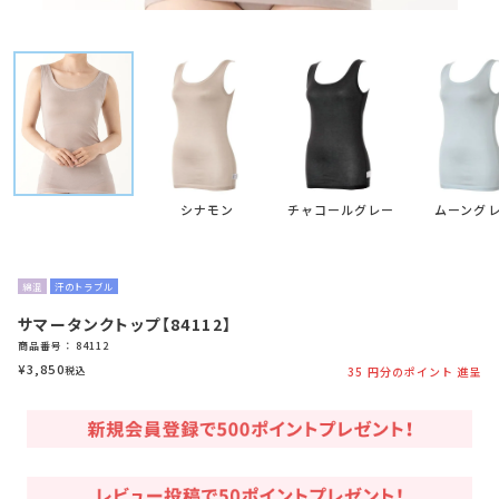
シナモン
チャコールグレー
ムーング
綿混
汗のトラブル
サマータンクトップ【84112】
商品番号
84112
¥
3,850
税込
35
円分のポイント 進呈