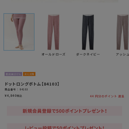
オールドローズ
ダークネイビー
アッシ
肌側綿100％
冷え対策
ドットロングボトム【84103】
商品番号
84103
¥
4,840
税込
44
円分のポイント 進呈