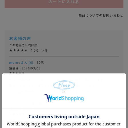
カートに入れる
商品についてのお問い合わせ
4.50
14
momo
6
60代
投稿日
2026/03/01
冬はこの商品をパンツの下、パジャマのズボンの下に履いています。

肌触りが柔らかく、薄手なのに暖かく、24時間履いています。

アッシュの色はおだやかでドットが目立ちすぎずに上品です。
お花
3
非公開
投稿日
2024/12/31
薄手なのに暖かいです！デニムのインナーとしても使えます！色違い購入検
討しています。