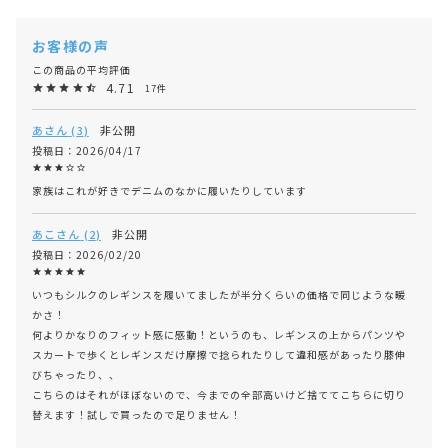
4.71
17
あ
3
非公開
投稿日
2026/04/17
家族はこれが好きでデニムのなかに履いたりしています
あこ
2
非公開
投稿日
2026/02/20
いつもシルクのレギンスを履いてましたが半分くらいの価格で同じような暖
かさ！

何よりかなりのフィット感に感動！というのも、レギンスの上からパンツや
スカートで歩くとレギンスだけ摩擦で捻られたりして違和感があったり膝伸
びちゃったり、、

こちらのはそれがほぼないので、今までの全部高いけど捨ててこちらに切り
替えます！試しで買ったので足りません！
