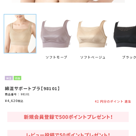
ソフトモーブ
ソフトベージュ
ブラッ
綿混
術後
綿混サポートブラ【98101】
商品番号
98101
¥
4,620
税込
42
円分のポイント 進呈