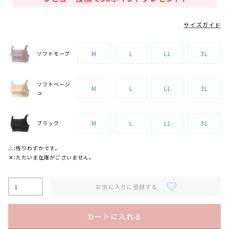
サイズガイド
M
L
LL
3L
ソフトモーブ
ソフトベージ
M
L
LL
3L
ュ
M
L
LL
3L
ブラック
△
残りわずかです。
✕
ただいま在庫がございません。
お気に入りに登録する
カートに入れる