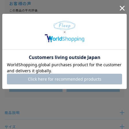
5.00
1
ここちゃん
1
非公開
投稿日
2026/07/02
肌触りがとても柔らかくいいです

色クリームイエローも可愛らしくて、肌にあたるところがなく快適です

良いと言われる下着を数多く試してきましたが、なかなかいいのがありませ
んでした

Fleepさんは、今までで一番いいです

次になにを購入しようかな！とおもいます
すべてのレビューを見る
レビューを書く
商品説明
サイズ