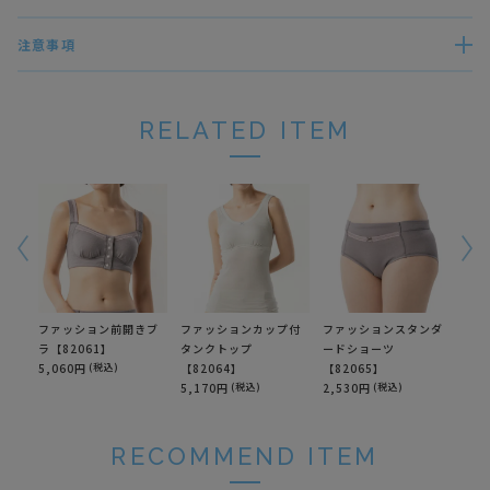
注意事項
RELATED ITEM
ファッション前開きブ
ファッションカップ付
ファッションスタンダ
ファ
ラ【82061】
タンクトップ
ードショーツ
ョー
5,060円
(税込)
【82064】
【82065】
2,7
5,170円
(税込)
2,530円
(税込)
RECOMMEND ITEM