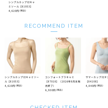
シンプルカップ付キャ
ミソール【81053】
4,620円
(税込)
RECOMMEND ITEM
シンプルカップ付キャミソー
コンフォートブラキャミ
サマーカップ付タ
ル【81053】
【87018】（2026年8月末販
【84108】
4,620円
(税込)
売終了）
4,840円
(税込)
6,930円
(税込)
CHECKED ITEM