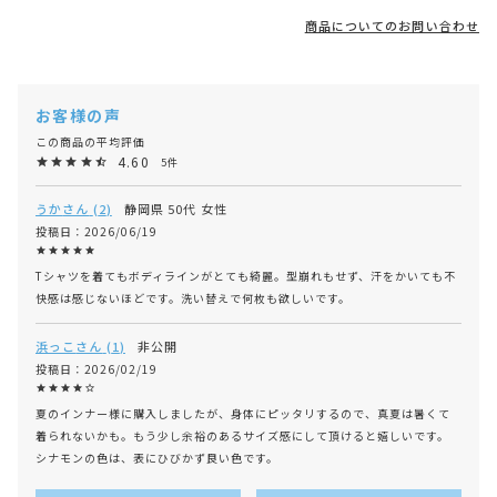
商品についてのお問い合わせ
4.60
5
うか
2
静岡県
50代
女性
投稿日
2026/06/19
Tシャツを着てもボディラインがとても綺麗。型崩れもせず、汗をかいても不
快感は感じないほどです。洗い替えで何枚も欲しいです。
浜っこ
1
非公開
投稿日
2026/02/19
夏のインナー様に購入しましたが、身体にピッタリするので、真夏は暑くて
着られないかも。もう少し余裕のあるサイズ感にして頂けると嬉しいです。

シナモンの色は、表にひびかず良い色です。