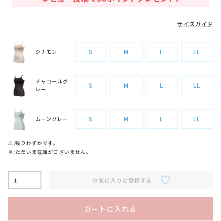
サイズガイド
S
M
L
LL
シナモン
チャコールグ
S
M
L
LL
レー
S
M
L
LL
ムーングレー
△
残りわずかです。
✕
ただいま在庫がございません。
お気に入りに登録する
カートに入れる