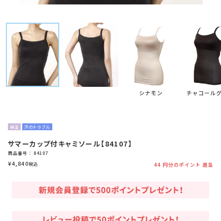
シナモン
チャコール
綿混
汗のトラブル
サマーカップ付キャミソール【84107】
商品番号
84107
¥
4,840
税込
44
円分のポイント 進呈