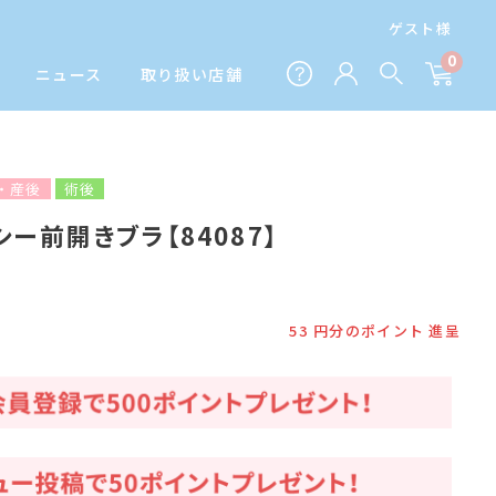
ゲスト様
0
ニュース
取り扱い店舗
・産後
術後
ー前開きブラ【84087】
53
円分のポイント 進呈