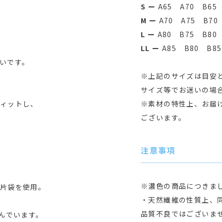
S ー
A65 A70 B65
M ー
A70 A75 B70
L ー
A80 B75 B80
LL ー
A85 B80 B85
いです。
※上記のサイズは目安
サイズ等でお迷いの場
ィットし、
※素材の特性上、お届
ございます。
注意事項
※濃色の商品につきま
片袋を使用。
・天然繊維の性質上、
品質不良ではございま
んでいます。