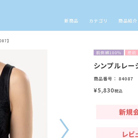
新商品
カテゴリ
商品紹介
87】
肌側綿100％
産前
シンプルレーシ
商品番号
84087
¥
5,830
税込