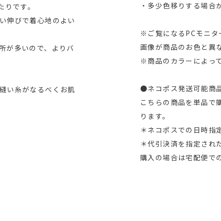
・多少色移りする場合
たりです。
い伸びで着心地のよい
※ご覧になるPCモニ
画像が商品のお色と異
所が多いので、よりバ
※商品のカラーによっ
●ネコポス発送可能商
縫い糸がなるべくお肌
こちらの商品を単品で
ります。
＊ネコポスでの日時指
＊代引決済を指定され
購入の場合は宅配便で