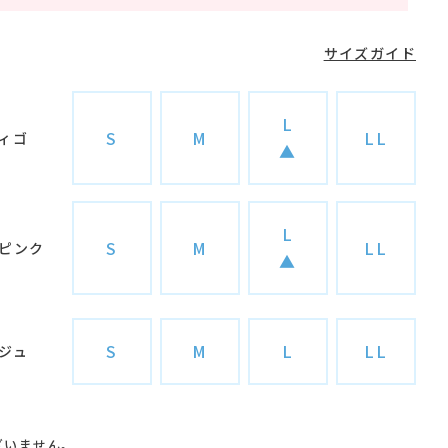
サイズガイド
L
S
M
LL
ィゴ
▲
ソフ
L
S
M
LL
ピンク
▲
S
M
L
LL
ジュ
ざいません。