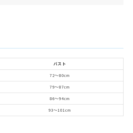
バスト
72～80cm
79～87cm
86～94cm
93～101cm