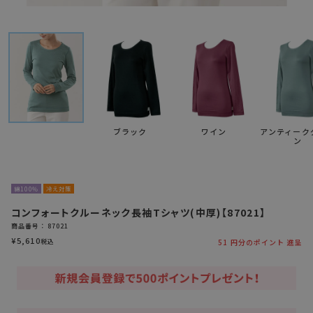
ブラック
ワイン
アンティーク
ン
綿100％
冷え対策
コンフォートクルーネック長袖Tシャツ(中厚)【87021】
商品番号
87021
¥
5,610
税込
51
円分のポイント 進呈