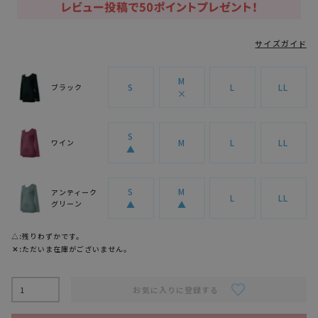
サイズガイド
M
S
L
LL
ブラック
×
S
M
L
LL
ワイン
▲
S
M
アンティーク
L
LL
グリーン
▲
▲
△
残りわずかです。
✕
ただいま在庫がございません。
お気に入りに登録する