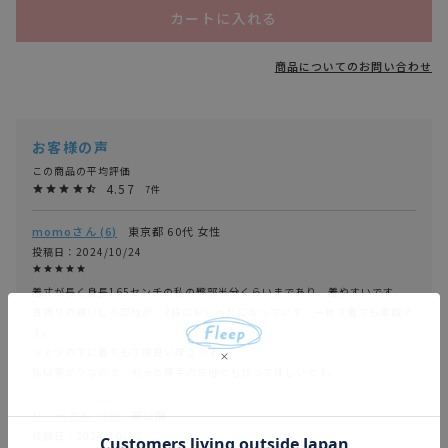
カートに入れる
商品についてのお問い合わせ
4.57
7
momo
6
東京都
60代
女性
投稿日
2024/10/24
着丈が長く身長165センチの私の臀部半分くらいまであり、着やすいです。

首周りの縫いしろ部分が、2段におしゃれになっていて、一枚で着ても素敵で
す。

シャツの下に着ても丁度良い厚さです。

私は寒がりなので、もっと厚手の生地でも作ってほしいです。
リリー
18
非公開
投稿日
2024/10/17