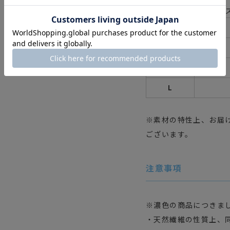
リラックスパンツサイ
S
M
L
※素材の特性上、お届
ございます。
注意事項
※濃色の商品につきま
・天然繊維の性質上、