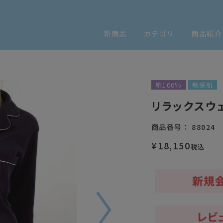
新商品
カテゴリ
商品紹介
】
綿100％
敏感肌
リラックスウェ
商品番号
88024
¥
18,150
税込