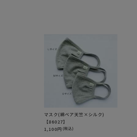
マスク(綿ベア天竺×シルク)
【86027】
(税込)
1,100円