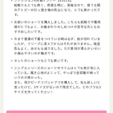
ファッション8分袖インナー【83028】
肌触りもとても良く、夜寝る時に、長袖なので、寝てる間
のアトピーの引っ掻き傷の防止になり、とても良かったで
す。
お揃いのショーツを購入しました。こちらも肌触りや着用
感がとてもよく、お腹まわりのしめつけが苦手な方にもお
すすめしたいです。
今まで普通の下着をつけている時は必ず、肌が切れていま
したが、フリープに変えてからはそれがありません。吸湿
性もよく、あせもも減りました。ただ素材が柔らかいせい
か傷みやすいのが難点です。
セットのショーツもとても良いです。
シンプルシリーズのショーツのライムはとても色が気に入
っている。履き心地がよくって、やっぱり全部裏が綿って
いうのが良かった。
また、母がピーナツパットブラを購入して、私も欲しいと
思ったけど、Sサイズがないので残念でした。どのブラもS
サイズを作ってください！