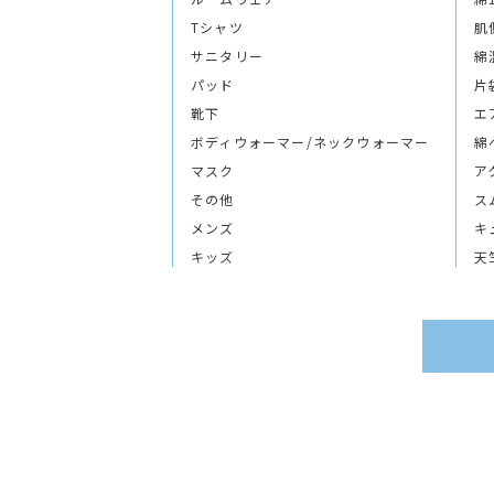
Tシャツ
肌
サニタリー
綿
パッド
片
靴下
エ
ボディウォーマー/ネックウォーマー
綿
マスク
ア
その他
ス
メンズ
キ
キッズ
天