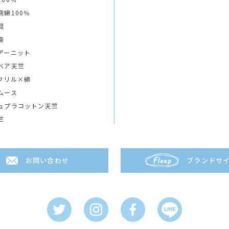
側綿100％
混
袋
アーニット
ベア天竺
クリル×綿
ムース
ュプラコットン天竺
竺
お問い合わせ
ブランドサ