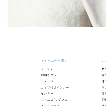
アイテムから探す
こ
ブラジャー
敏
前開きブラ
締
ショーツ
汗
カップ付きインナー
冷
インナー
産
ボトムス/レギンス
術
ルームウェア
綿