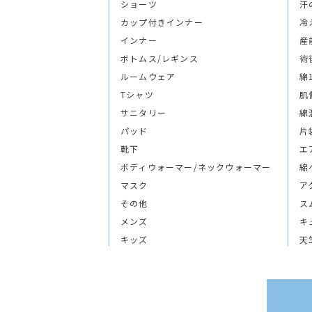
ショーツ
汗
カップ付きインナー
冷
インナー
産
ボトムス/レギンス
術
ルームウェア
綿
Tシャツ
肌
サニタリー
綿
パッド
片
靴下
エ
ボディウォーマー/ネックウォーマー
綿
マスク
ア
その他
ス
メンズ
キ
キッズ
天