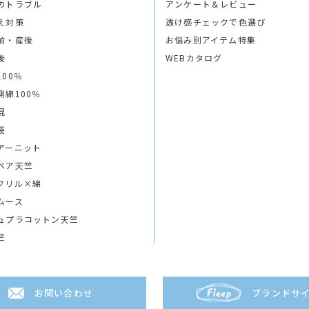
のトラブル
アンケート＆レビュー
え対策
透け感チェックで色選び
前・産後
お悩み別アイテム特集
後
WEBカタログ
100％
側綿100％
混
袋
アーニット
ベア天竺
クリル×綿
ムース
ュプラコットン天竺
竺
お問い合わせ
ブランドサ