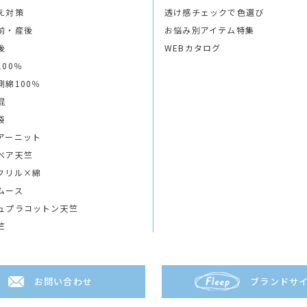
え対策
透け感チェックで色選び
前・産後
お悩み別アイテム特集
後
WEBカタログ
100％
側綿100％
混
袋
アーニット
ベア天竺
クリル×綿
ムース
ュプラコットン天竺
竺
お問い合わせ
ブランドサ