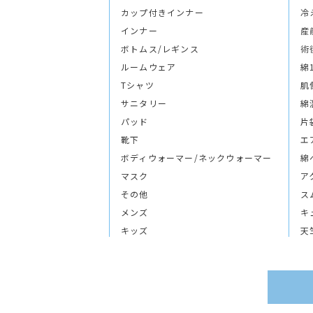
カップ付きインナー
冷
インナー
産
ボトムス/レギンス
術
ルームウェア
綿
Tシャツ
肌
サニタリー
綿
パッド
片
靴下
エ
ボディウォーマー/ネックウォーマー
綿
マスク
ア
その他
ス
メンズ
キ
キッズ
天