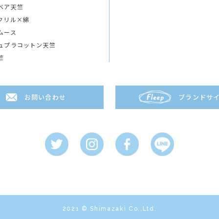
ベア天竺
クリル×綿
ムース
ュプラコットン天竺
竺
お問い合わせ
ブランドサ
2021 © Shimazaki Co.,Ltd.