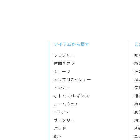
アイテムから探す
こ
ブラジャー
敏
前開きブラ
締
ショーツ
汗
カップ付きインナー
冷
インナー
産
ボトムス/レギンス
術
ルームウェア
綿
Tシャツ
肌
サニタリー
綿
パッド
片
靴下
エ