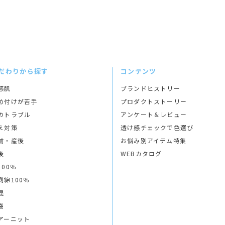
だわりから探す
コンテンツ
感肌
ブランドヒストリー
め付けが苦手
プロダクトストーリー
のトラブル
アンケート＆レビュー
え対策
透け感チェックで色選び
前・産後
お悩み別アイテム特集
後
WEBカタログ
100％
側綿100％
混
袋
アーニット