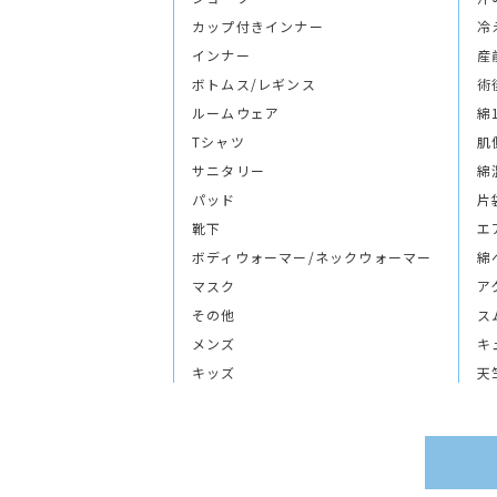
カップ付きインナー
冷
インナー
産
ボトムス/レギンス
術
ルームウェア
綿
Tシャツ
肌
サニタリー
綿
パッド
片
靴下
エ
ボディウォーマー/ネックウォーマー
綿
マスク
ア
その他
ス
メンズ
キ
キッズ
天