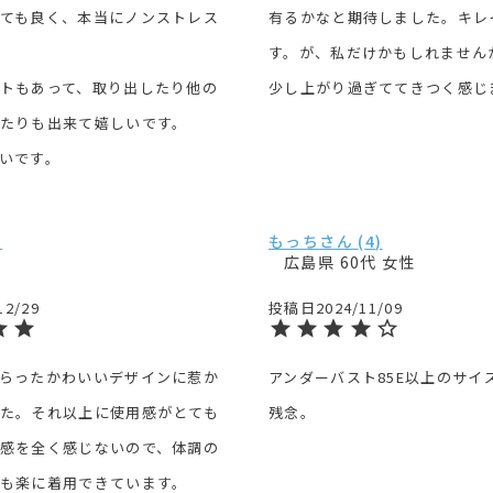
ても良く、本当にノンストレス
有るかなと期待しました。キレ
す。が、私だけかもしれません
トもあって、取り出したり他の
少し上がり過ぎててきつく感じ
たりも出来て嬉しいです。

いです。
もっち
4
広島県
60代
女性
12/29
投稿日
2024/11/09
らったかわいいデザインに惹か
アンダーバスト85E以上のサイ
た。それ以上に使用感がとても
残念。
感を全く感じないので、体調の
も楽に着用できています。