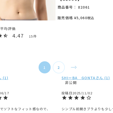
商品番号
82061
販売価格
¥
5,060
税込
4.47
15
1
2
1
SHIーBA GONTA
1
非公開
06/17
投稿日
2025/11/02
でソフトなフィット感なので、
シンプル前開きブラよりも少し