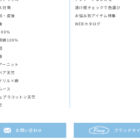
え対策
透け感チェックで色選び
前・産後
お悩み別アイテム特集
後
WEBカタログ
100％
側綿100％
混
袋
アーニット
ベア天竺
クリル×綿
ムース
ュプラコットン天竺
竺
お問い合わせ
ブランドサ