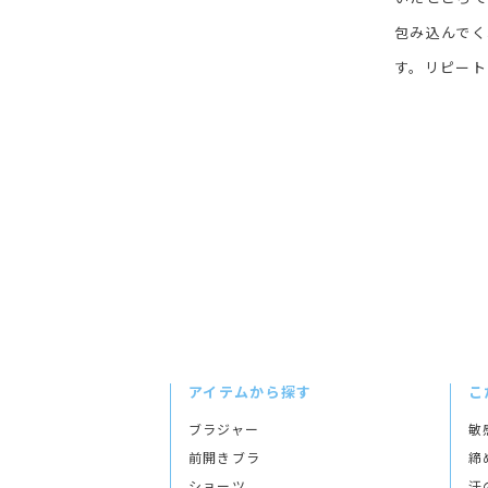
包み込んでく
す。リピート
アイテムから探す
こ
ブラジャー
敏
前開きブラ
締
ショーツ
汗