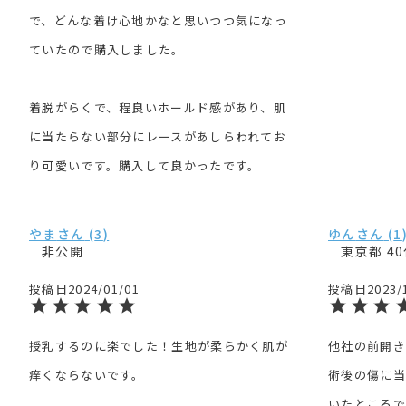
で、どんな着け心地かなと思いつつ気になっ
ていたので購入しました。

着脱がらくで、程良いホールド感があり、肌
に当たらない部分にレースがあしらわれてお
り可愛いです。購入して良かったです。
やま
3
ゆん
1
非公開
東京都
4
投稿日
2024/01/01
投稿日
2023/
授乳するのに楽でした！生地が柔らかく肌が
他社の前開き
痒くならないです。
術後の傷に当
いたところで