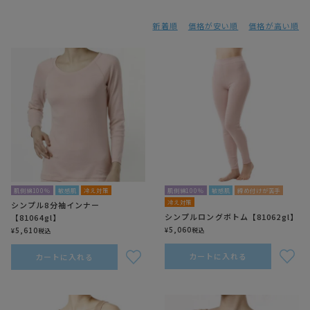
新着順
価格が安い順
価格が高い順
肌側綿100％
敏感肌
冷え対策
肌側綿100％
敏感肌
締め付けが苦手
冷え対策
シンプル8分袖インナー
シンプルロングボトム【81062gl】
【81064gl】
5,060
5,610
¥
税込
¥
税込
カートに入れる
カートに入れる