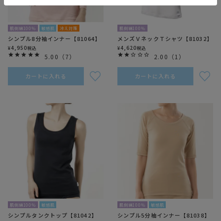
肌側綿100％
敏感肌
冷え対策
肌側綿100％
シンプル8分袖インナー【81064】
メンズＶネックＴシャツ【81032】
4,950
4,620
¥
税込
¥
税込
5.00
（
7
）
2.00
（
1
）
カートに入れる
カートに入れる
肌側綿100％
敏感肌
肌側綿100％
敏感肌
シンプルタンクトップ【81042】
シンプル5分袖インナー【81038】