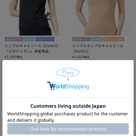
肌側綿100％
敏感肌
汗のトラブル
肌側綿100％
敏感肌
締め付けが苦手
シンプルキャミソール【81063】
シンプルカップ付キャミソール
『クロワッサン』掲載商品
【81053】
2,860
4,620
¥
税込
¥
税込
4.73
（
11
）
4.25
（
8
）
カートに入れる
カートに入れる