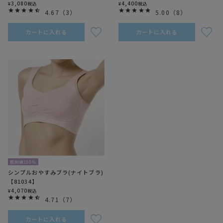
3,080
4,400
¥
税込
¥
税込
4.67
（
3
）
5.00
（
8
）
カートに入れる
カートに入れる
肌側綿100％
シンプルおやすみブラ(ナイトブラ)
【81034】
4,070
¥
税込
4.71
（
7
）
カートに入れる