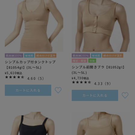
肌側綿100％
敏感肌
締め付けが苦手
肌側綿100％
敏感肌
締め付けが苦手
産前・産後
術後
シンプルカップ付タンクトップ
シンプル前開きブラ【81052gl】
【81054gl】(3L～5L)
(3L～5L)
5,610
¥
税込
4.60
（
5
）
4,730
¥
税込
4.33
（
9
）
カートに入れる
カートに入れる