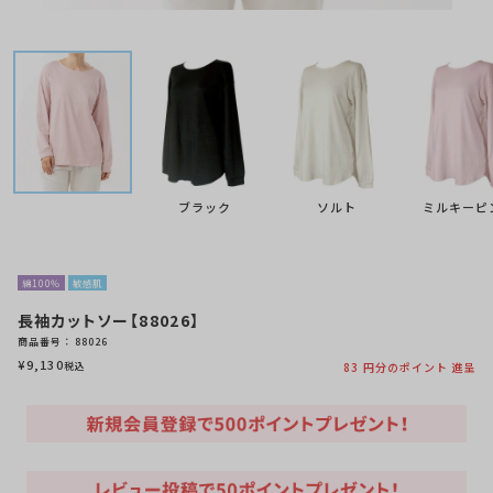
ブラック
ソルト
ミルキーピ
綿100％
敏感肌
長袖カットソー【88026】
商品番号
88026
¥
9,130
税込
83
円分のポイント 進呈