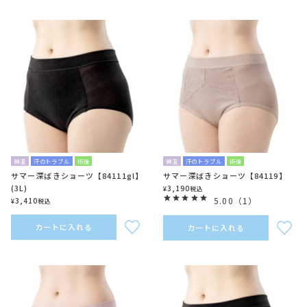
綿混
汗のトラブル
術後
綿混
汗のトラブル
術後
サマー深ばきショーツ【84111gl】
サマー深ばきショーツ【84119】
(3L)
3,190
¥
税込
5.00
（
1
）
3,410
¥
税込
カートに入れる
カートに入れる