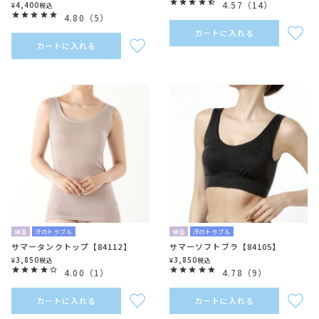
4.57
（
14
）
4,400
¥
税込
4.80
（
5
）
カートに入れる
カートに入れる
綿混
汗のトラブル
綿混
汗のトラブル
サマータンクトップ【84112】
サマーソフトブラ【84105】
3,850
3,850
¥
税込
¥
税込
4.00
（
1
）
4.78
（
9
）
カートに入れる
カートに入れる