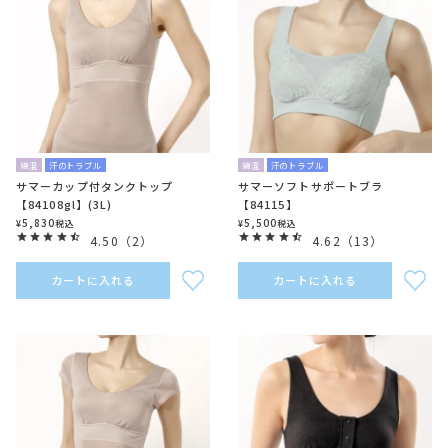
綿混
汗のトラブル
綿混
汗のトラブル
サマーカップ付タンクトップ
サマーソフトサポートブラ
【84108gl】(3L)
【84115】
5,830
5,500
¥
税込
¥
税込
4.50
（
2
）
4.62
（
13
）
カートに入れる
カートに入れる