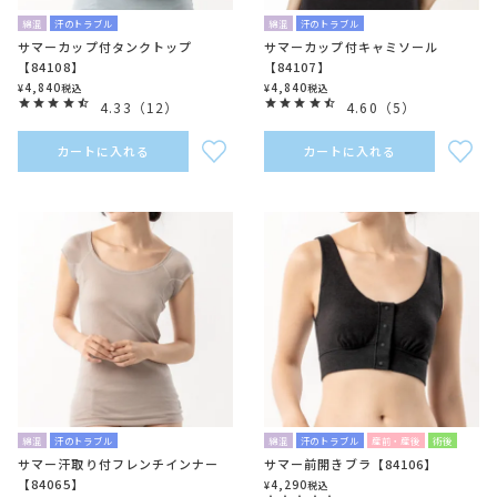
綿混
汗のトラブル
綿混
汗のトラブル
サマーカップ付タンクトップ
サマーカップ付キャミソール
【84108】
【84107】
4,840
4,840
¥
税込
¥
税込
4.33
（
12
）
4.60
（
5
）
カートに入れる
カートに入れる
綿混
汗のトラブル
綿混
汗のトラブル
産前・産後
術後
サマー汗取り付フレンチインナー
サマー前開きブラ【84106】
【84065】
4,290
¥
税込