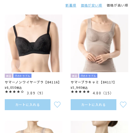
新着順
価格が安い順
価格が高い順
綿混
汗のトラブル
綿混
汗のトラブル
サマーノンワイヤーブラ【84116】
サマーブラキャミ【84117】
6,050
5,940
¥
税込
¥
税込
3.89
（
9
）
4.80
（
15
）
カートに入れる
カートに入れる