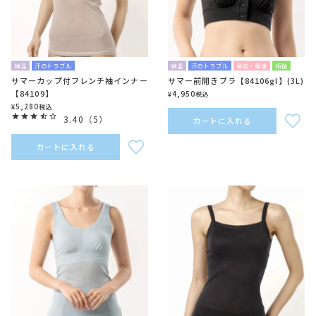
綿混
汗のトラブル
綿混
汗のトラブル
産前・産後
術後
サマーカップ付フレンチ袖インナー
サマー前開きブラ【84106gl】(3L)
【84109】
4,950
¥
税込
5,280
¥
税込
3.40
（
5
）
カートに入れる
カートに入れる