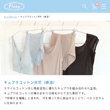
0
トップページ
キュプラコットン天竺（綿混）
キュプラコットン天竺（綿混）
スマイルコットンⓇと吸放湿性に優れたキュプラを組み合わせた生地。
キュプラはコットンの種のまわりの産毛からできた素材です。
『呼吸する繊維』と言われ、汗を吸って外に放出することで、べたつきやム
レを抑えます。