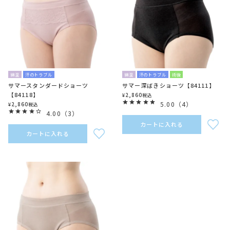
綿混
汗のトラブル
綿混
汗のトラブル
術後
サマースタンダードショーツ
サマー深ばきショーツ【84111】
【84118】
2,860
¥
税込
5.00
（
4
）
2,860
¥
税込
4.00
（
3
）
カートに入れる
カートに入れる