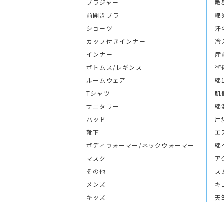
ブラジャー
敏
前開きブラ
締
ショーツ
汗
カップ付きインナー
冷
インナー
産
ボトムス/レギンス
術
ルームウェア
綿
Tシャツ
肌
サニタリー
綿
パッド
片
靴下
エ
ボディウォーマー/ネックウォーマー
綿
マスク
ア
その他
ス
メンズ
キ
キッズ
天