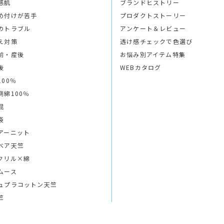
感肌
ブランドヒストリー
め付けが苦手
プロダクトストーリー
のトラブル
アンケート＆レビュー
え対策
透け感チェックで色選び
前・産後
お悩み別アイテム特集
後
WEBカタログ
100％
側綿100％
混
袋
アーニット
ベア天竺
クリル×綿
ムース
ュプラコットン天竺
竺