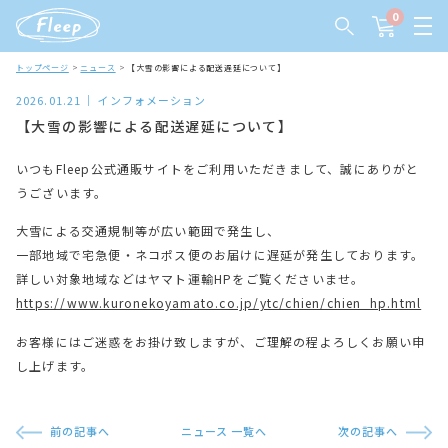
0
トップページ
ニュース
【大雪の影響による配送遅延について】
2026.01.21
インフォメーション
【大雪の影響による配送遅延について】
いつもFleep公式通販サイトをご利用いただきまして、誠にありがと
うございます。
大雪による交通規制等が広い範囲で発生し、
一部地域で宅急便・ネコポス便のお届けに遅延が発生しております。
詳しい対象地域などはヤマト運輸HPをご覧くださいませ。
https://www.kuronekoyamato.co.jp/ytc/chien/chien_hp.html
お客様にはご迷惑をお掛け致しますが、ご理解の程よろしくお願い申
し上げます。
前の記事へ
ニュース 一覧へ
次の記事へ